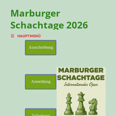
Marburger
Schachtage 2026
International Chess Open 15. – 18. 10. 2026
HAUPTMENÜ
Ausschreibung
Anmeldung
Teilnehmer